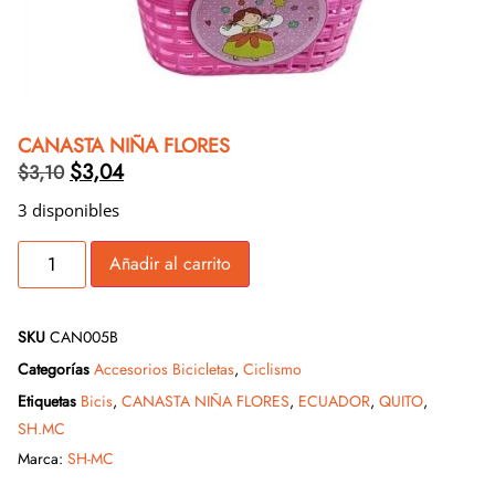
CANASTA NIÑA FLORES
$
3,04
$
3,10
3 disponibles
Añadir al carrito
SKU
CAN005B
Categorías
Accesorios Bicicletas
,
Ciclismo
Etiquetas
Bicis
,
CANASTA NIÑA FLORES
,
ECUADOR
,
QUITO
,
SH.MC
Marca:
SH-MC