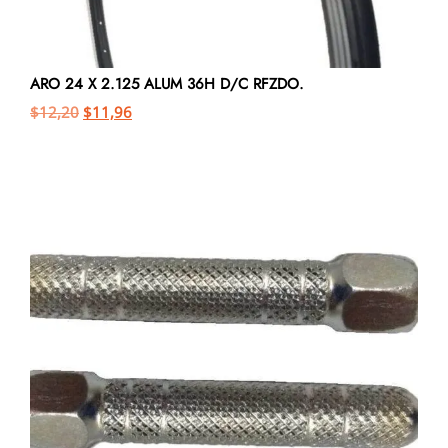
ARO 24 X 2.125 ALUM 36H D/C RFZDO.
$
12,20
$
11,96