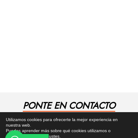
PONTE EN CONTACTO
¿Tienes alguna pregunta? Recibe asesoría gratuita
Utilizamos cookies para ofrecerte la mejor experiencia en
aquí.
nuestra web.
Puedes aprender más sobre qué cookies utilizamos o
desactivarlas en los
ajustes
.