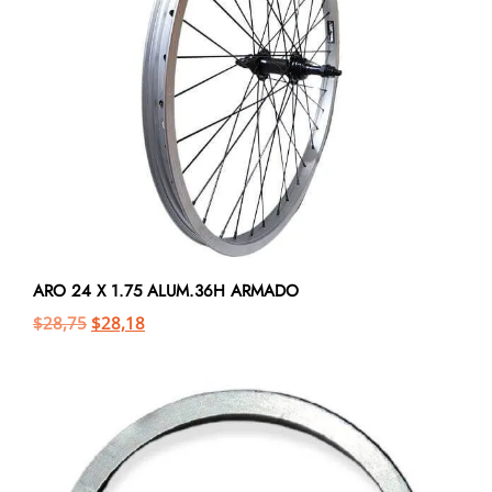
ARO 24 X 1.75 ALUM.36H ARMADO
$
28,75
$
28,18