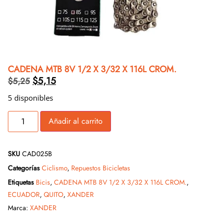
CADENA MTB 8V 1/2 X 3/32 X 116L CROM.
$
5,15
$
5,25
5 disponibles
Añadir al carrito
SKU
CAD025B
Categorías
Ciclismo
,
Repuestos Bicicletas
Etiquetas
Bicis
,
CADENA MTB 8V 1/2 X 3/32 X 116L CROM.
,
ECUADOR
,
QUITO
,
XANDER
Marca:
XANDER