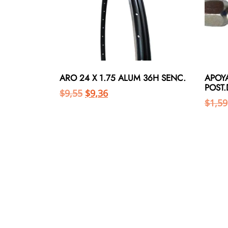
ARO 24 X 1.75 ALUM 36H SENC.
APOYA
POST
$
9,55
$
9,36
$
1,59
Añadir al carrito
Añadir al carrito