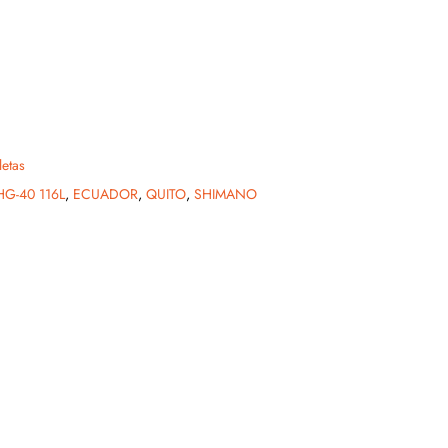
letas
G-40 116L
,
ECUADOR
,
QUITO
,
SHIMANO