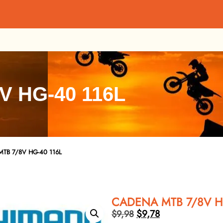
V HG-40 116L
TB 7/8V HG-40 116L
CADENA MTB 7/8V HG
$
9,78
$
9,98