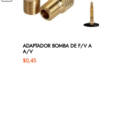
ADAPTADOR BOMBA DE F/V A
A/V
$
0,45
Añadir al carrito