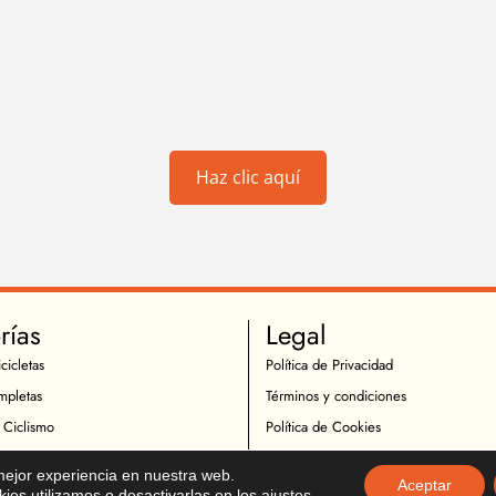
Haz clic aquí
rías
Legal
cicletas
Política de Privacidad
mpletas
Términos y condiciones
 Ciclismo
Política de Cookies
Ciclistas
Política de Devoluciones
 mejor experiencia en nuestra web.
Aceptar
icletas
Descargo de Responsabilidad
es utilizamos o desactivarlas en los
ajustes
.