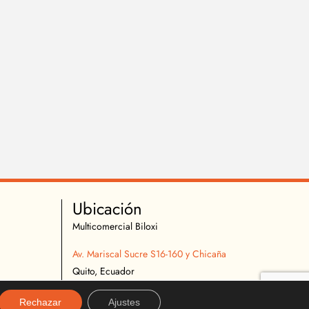
Ubicación
Multicomercial Biloxi
Av. Mariscal Sucre S16-160 y Chicaña
Quito, Ecuador
02 2627 540
Rechazar
Ajustes
096 296 9642