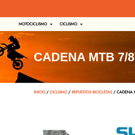
MOTOCICLISMO
CICLISMO
CADENA MTB 7/8
INICIO
/
CICLISMO
/
REPUESTOS BICICLETAS
/ CADENA M