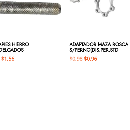
PIES HIERRO
ADAPTADOR MAZA ROSCA
.DELGADOS
S/PERNO(DIS.PER.STD
$
1,56
$
0,98
$
0,96
Añadir al carrito