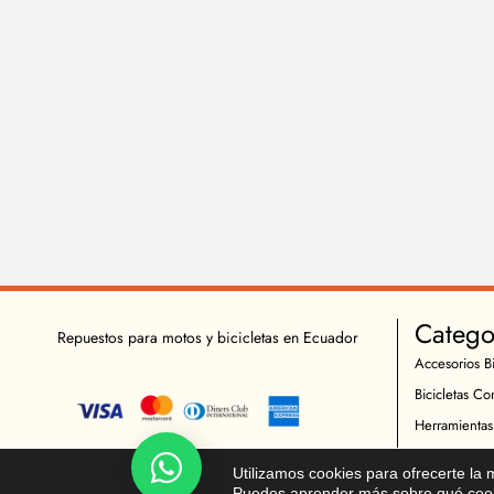
Catego
Repuestos para motos y bicicletas en Ecuador
Accesorios Bi
Bicicletas Co
Herramientas
Indumentaria 
Chatea!
Utilizamos cookies para ofrecerte la
Repuestos Bic
Puedes aprender más sobre qué cooki