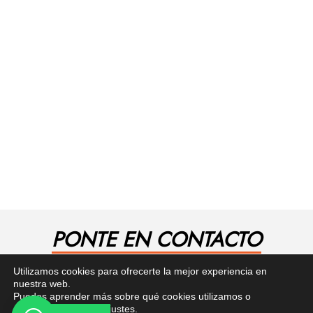
PONTE EN CONTACTO
¿Tienes alguna pregunta? Recibe asesoría gratuita
Utilizamos cookies para ofrecerte la mejor experiencia en
aquí.
nuestra web.
Puedes aprender más sobre qué cookies utilizamos o
desactivarlas en los
ajustes
.