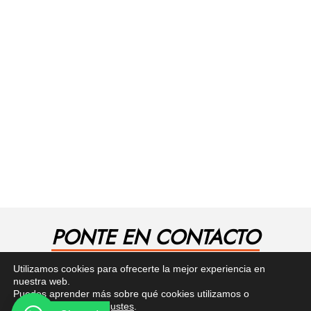
PONTE EN CONTACTO
¿Tienes alguna pregunta? Recibe asesoría gratuita
Utilizamos cookies para ofrecerte la mejor experiencia en
aquí.
nuestra web.
Puedes aprender más sobre qué cookies utilizamos o
desactivarlas en los
ajustes
.