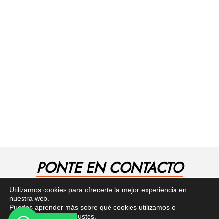
PONTE EN CONTACTO
¿Tienes alguna pregunta? Recibe asesoría gratuita
Utilizamos cookies para ofrecerte la mejor experiencia en
aquí.
nuestra web.
Puedes aprender más sobre qué cookies utilizamos o
desactivarlas en los
ajustes
.