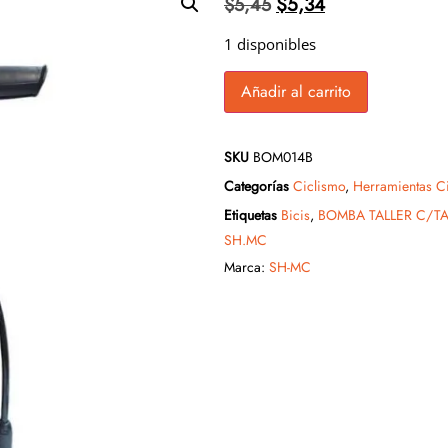
$
5,34
$
5,45
1 disponibles
Añadir al carrito
SKU
BOM014B
Categorías
Ciclismo
,
Herramientas C
Etiquetas
Bicis
,
BOMBA TALLER C/T
SH.MC
Marca:
SH-MC