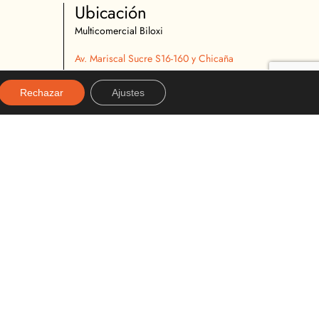
Ubicación
Multicomercial Biloxi
Av. Mariscal Sucre S16-160 y Chicaña
Quito, Ecuador
02 2627 540
Rechazar
Ajustes
096 296 9642
almacenbiloxi@gmail.com
Diseñado y desarrollado por:
alexanderviteria