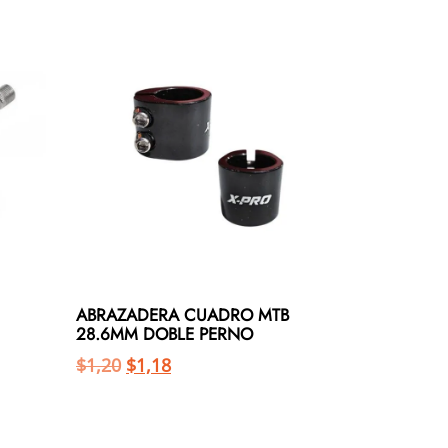
ABRAZADERA CUADRO MTB
28.6MM DOBLE PERNO
$
1,20
$
1,18
Añadir al carrito