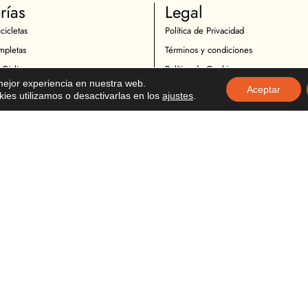
rías
Legal
cicletas
Política de Privacidad
mpletas
Términos y condiciones
 Ciclismo
Política de Cookies
 mejor experiencia en nuestra web.
Ciclistas
Política de Devoluciones
Aceptar
es utilizamos o desactivarlas en los
ajustes
.
icletas
Descargo de Responsabilidad
otocicletas
Copyright
Motociclistas
o Motocicicletas
tocicletas