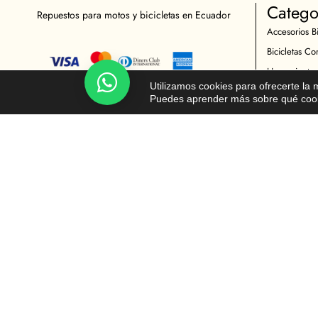
Catego
Repuestos para motos y bicicletas en Ecuador
Accesorios Bi
Bicicletas Co
Herramientas
Chatea!
Utilizamos cookies para ofrecerte la
Indumentaria 
Puedes aprender más sobre qué cooki
Repuestos Bic
Accesorios M
Indumentaria 
Mantenimient
Repuestos Mo
© Todos los derechos reservados - Moto y Ciclista 2026