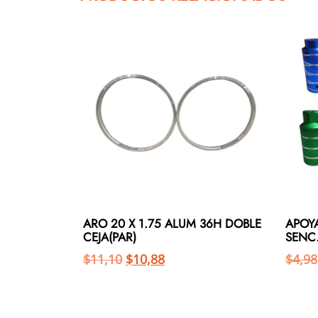
ARO 20 X 1.75 ALUM 36H DOBLE
APOY
CEJA(PAR)
SENC
$
11,10
$
10,88
$
4,98
Añadir al carrito
Añadir al carrito