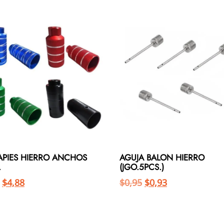
APIES HIERRO ANCHOS
AGUJA BALON HIERRO
.
(JGO.5PCS.)
$
4,88
$
0,95
$
0,93
Añadir al carrito