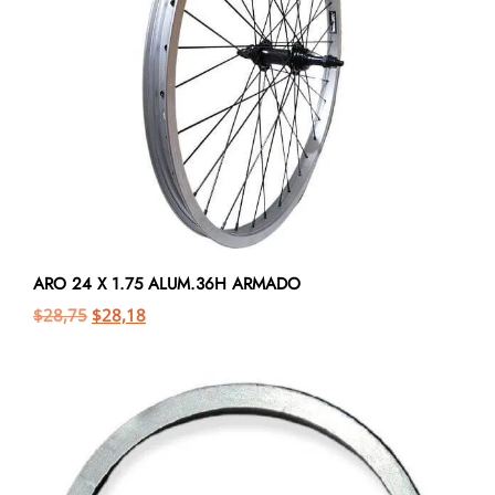
ARO 24 X 1.75 ALUM.36H ARMADO
$
28,75
$
28,18