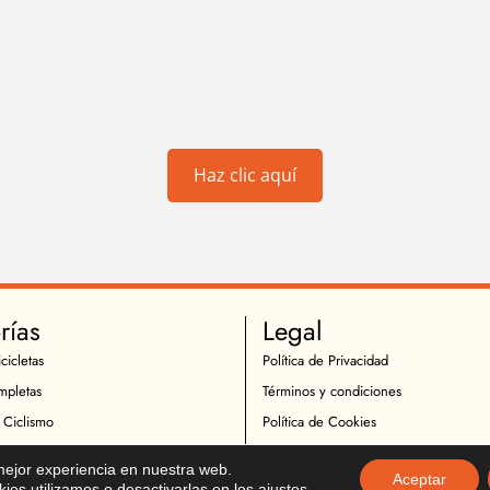
Haz clic aquí
rías
Legal
cicletas
Política de Privacidad
mpletas
Términos y condiciones
 Ciclismo
Política de Cookies
Ciclistas
Política de Devoluciones
 mejor experiencia en nuestra web.
Aceptar
icletas
Descargo de Responsabilidad
es utilizamos o desactivarlas en los
ajustes
.