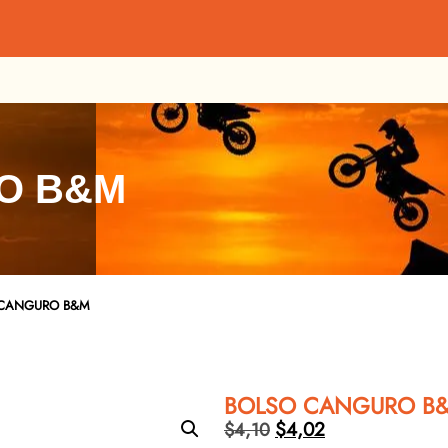
O B&M
 CANGURO B&M
BOLSO CANGURO B
$
4,02
$
4,10