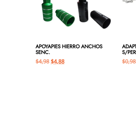
APOYAPIES HIERRO ANCHOS
ADAP
SENC.
S/PER
$
4,98
$
4,88
$
0,98
Añadir al carrito
Añadir al carrito