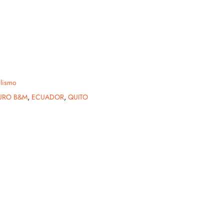
lismo
URO B&M
,
ECUADOR
,
QUITO