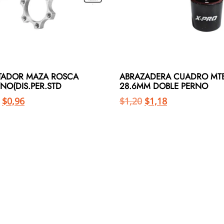
TADOR MAZA ROSCA
ABRAZADERA CUADRO MT
NO(DIS.PER.STD
28.6MM DOBLE PERNO
$
0,96
$
1,20
$
1,18
Añadir al carrito