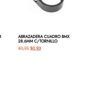
B
ABRAZADERA CUADRO BMX
28.6MM C/TORNILLO
$
0,95
$
0,93
Añadir al carrito