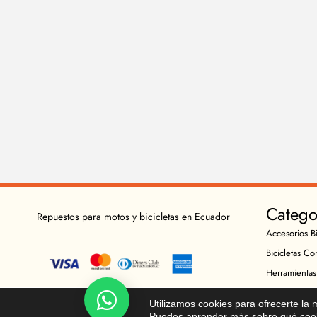
Catego
Repuestos para motos y bicicletas en Ecuador
Accesorios Bi
Bicicletas Co
Herramientas
Indumentaria 
Chatea!
Utilizamos cookies para ofrecerte la
Repuestos Bic
Puedes aprender más sobre qué cooki