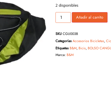
2 disponibles
Añadir al carrito
SKU
CGU003B
Categorías
Accesorios Bicicletas
,
Cic
Etiquetas
B&M
,
Bicis
,
BOLSO CANG
Marca:
B&M