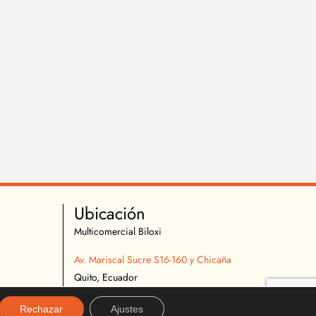
Ubicación
Multicomercial Biloxi
Av. Mariscal Sucre S16-160 y Chicaña
Quito, Ecuador
02 2627 540
Rechazar
Ajustes
096 296 9642