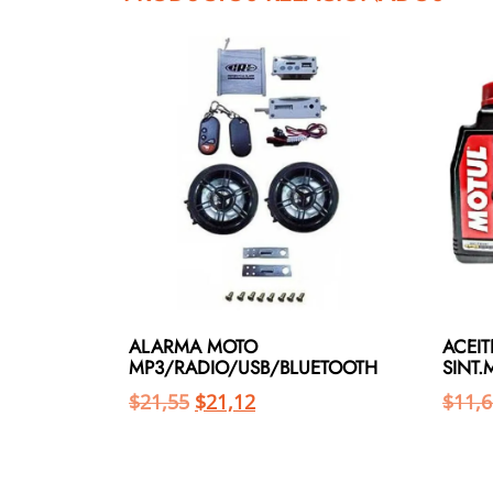
ALARMA MOTO
ACEIT
MP3/RADIO/USB/BLUETOOTH
SINT.
$
21,55
$
21,12
$
11,6
Añadir al carrito
Añadir al carrito