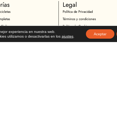
rías
Legal
cicletas
Política de Privacidad
mpletas
Términos y condiciones
 Ciclismo
Política de Cookies
 mejor experiencia en nuestra web.
Ciclistas
Política de Devoluciones
Aceptar
es utilizamos o desactivarlas en los
ajustes
.
icletas
Descargo de Responsabilidad
otocicletas
Copyright
Motociclistas
o Motocicicletas
tocicletas