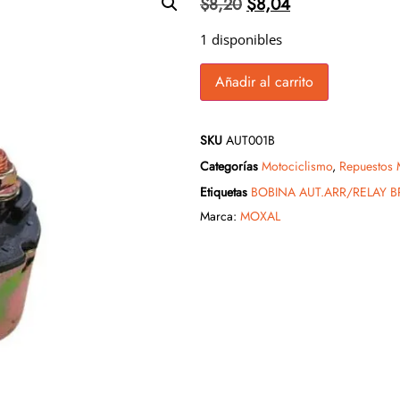
$
8,04
$
8,20
1 disponibles
Añadir al carrito
SKU
AUT001B
Categorías
Motociclismo
,
Repuestos 
Etiquetas
BOBINA AUT.ARR/RELAY B
Marca:
MOXAL