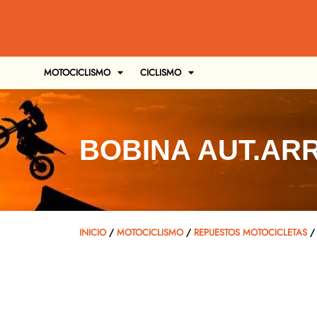
MOTOCICLISMO
CICLISMO
BOBINA AUT.ARR
INICIO
/
MOTOCICLISMO
/
REPUESTOS MOTOCICLETAS
/ 