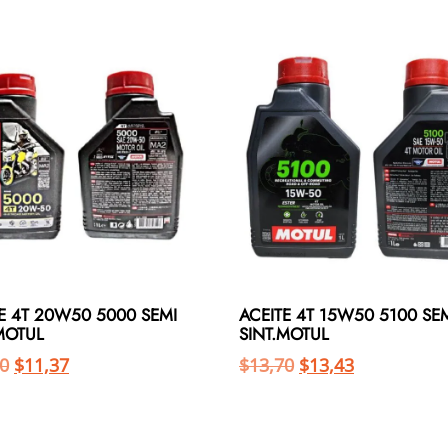
E 4T 20W50 5000 SEMI
ACEITE 4T 15W50 5100 SE
MOTUL
SINT.MOTUL
0
$
11,37
$
13,70
$
13,43
Añadir al carrito