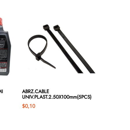
MI
ABRZ.CABLE
UNIV.PLAST.2.50X100mm(5PCS)
$
0,10
Añadir al carrito