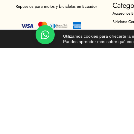
Catego
Repuestos para motos y bicicletas en Ecuador
Accesorios Bi
Bicicletas Co
Herramientas
Chatea!
Utilizamos cookies para ofrecerte la
Indumentaria 
Puedes aprender más sobre qué cooki
Repuestos Bic
Accesorios M
Indumentaria 
Mantenimient
Repuestos Mo
© Todos los derechos reservados - Moto y Ciclista 2026