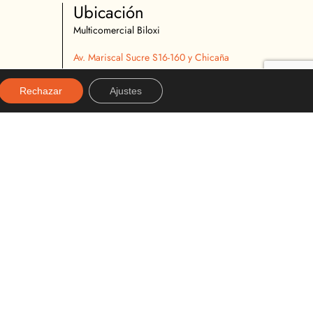
Ubicación
Multicomercial Biloxi
Av. Mariscal Sucre S16-160 y Chicaña
Quito, Ecuador
02 2627 540
Rechazar
Ajustes
096 296 9642
almacenbiloxi@gmail.com
Diseñado y desarrollado por:
alexanderviteria