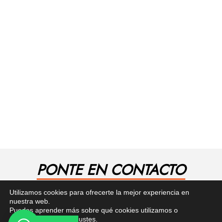
PONTE EN CONTACTO
¿Tienes alguna pregunta? Recibe asesoría gratuita
Utilizamos cookies para ofrecerte la mejor experiencia en
aquí.
nuestra web.
Puedes aprender más sobre qué cookies utilizamos o
desactivarlas en los
ajustes
.