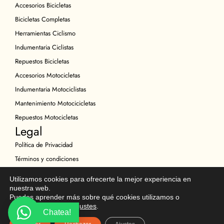
Accesorios Bicicletas
Bicicletas Completas
Herramientas Ciclismo
Indumentaria Ciclistas
Repuestos Bicicletas
Accesorios Motocicletas
Indumentaria Motociclistas
Mantenimiento Motocicicletas
Repuestos Motocicletas
Legal
Política de Privacidad
Términos y condiciones
Política de Cookies
Utilizamos cookies para ofrecerte la mejor experiencia en
Política de Devoluciones
nuestra web.
Puedes aprender más sobre qué cookies utilizamos o
Descargo de Responsabilidad
desactivarlas en los
ajustes
.
Chatea!
Copyright