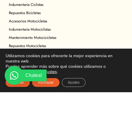
Indumentaria Ciclistas
Repuestos Bicicletas
Accesorios Motocicletas
Indumentaria Motociclistas
Mantenimiento Motocicicletas
Repuestos Motocicletas
Legal
Utilizamos cookies para ofrecerte la mejor experiencia en
nuestra web.
Política de Privacidad
Puedes aprender más sobre qué cookies utilizamos o
Términos y condiciones
desactivarlas en los
ajustes
.
Chatea!
Política de Cookies
Aceptar
Rechazar
Ajustes
Política de Devoluciones
Descargo de Responsabilidad
Copyright
Ubicación
Multicomercial Biloxi
Av. Mariscal Sucre S16-160 y Chicaña