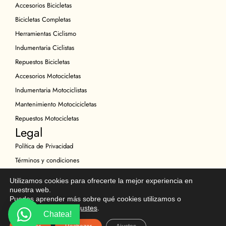
Accesorios Bicicletas
Bicicletas Completas
Herramientas Ciclismo
Indumentaria Ciclistas
Repuestos Bicicletas
Accesorios Motocicletas
Indumentaria Motociclistas
Mantenimiento Motocicicletas
Repuestos Motocicletas
Legal
Política de Privacidad
Términos y condiciones
Política de Cookies
Utilizamos cookies para ofrecerte la mejor experiencia en
Política de Devoluciones
nuestra web.
Puedes aprender más sobre qué cookies utilizamos o
Descargo de Responsabilidad
desactivarlas en los
ajustes
.
Chatea!
Copyright