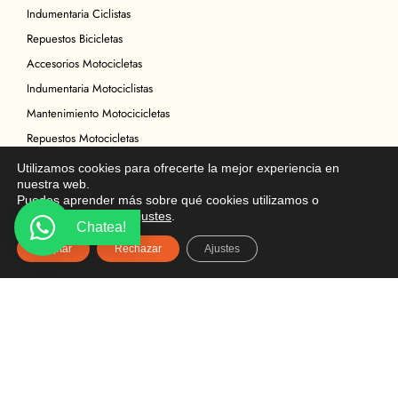
Indumentaria Ciclistas
Repuestos Bicicletas
Accesorios Motocicletas
Indumentaria Motociclistas
Mantenimiento Motocicicletas
Repuestos Motocicletas
Legal
Utilizamos cookies para ofrecerte la mejor experiencia en
nuestra web.
Política de Privacidad
Puedes aprender más sobre qué cookies utilizamos o
Términos y condiciones
desactivarlas en los
ajustes
.
Chatea!
Política de Cookies
Aceptar
Rechazar
Ajustes
Política de Devoluciones
Descargo de Responsabilidad
Copyright
Ubicación
Multicomercial Biloxi
Av. Mariscal Sucre S16-160 y Chicaña