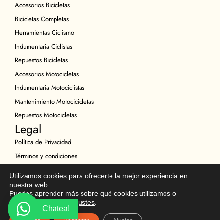
Accesorios Bicicletas
Bicicletas Completas
Herramientas Ciclismo
Indumentaria Ciclistas
Repuestos Bicicletas
Accesorios Motocicletas
Indumentaria Motociclistas
Mantenimiento Motocicicletas
Repuestos Motocicletas
Legal
Política de Privacidad
Términos y condiciones
Política de Cookies
Utilizamos cookies para ofrecerte la mejor experiencia en
Política de Devoluciones
nuestra web.
Puedes aprender más sobre qué cookies utilizamos o
Descargo de Responsabilidad
desactivarlas en los
ajustes
.
Chatea!
Copyright