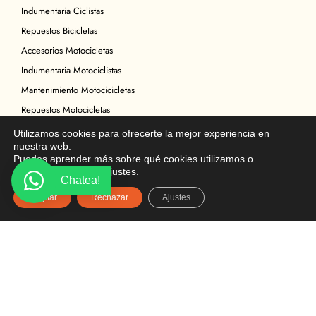
Indumentaria Ciclistas
Repuestos Bicicletas
Accesorios Motocicletas
Indumentaria Motociclistas
Mantenimiento Motocicicletas
Repuestos Motocicletas
Legal
Utilizamos cookies para ofrecerte la mejor experiencia en
nuestra web.
Política de Privacidad
Puedes aprender más sobre qué cookies utilizamos o
Términos y condiciones
desactivarlas en los
ajustes
.
Chatea!
Política de Cookies
Aceptar
Rechazar
Ajustes
Política de Devoluciones
Descargo de Responsabilidad
Copyright
Ubicación
Multicomercial Biloxi
Av. Mariscal Sucre S16-160 y Chicaña