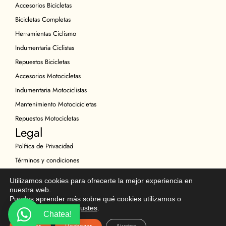
Accesorios Bicicletas
Bicicletas Completas
Herramientas Ciclismo
Indumentaria Ciclistas
Repuestos Bicicletas
Accesorios Motocicletas
Indumentaria Motociclistas
Mantenimiento Motocicicletas
Repuestos Motocicletas
Legal
Política de Privacidad
Términos y condiciones
Política de Cookies
Utilizamos cookies para ofrecerte la mejor experiencia en
Política de Devoluciones
nuestra web.
Puedes aprender más sobre qué cookies utilizamos o
Descargo de Responsabilidad
desactivarlas en los
ajustes
.
Chatea!
Copyright